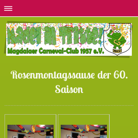
Rosenmontagssause der 60.
Saison