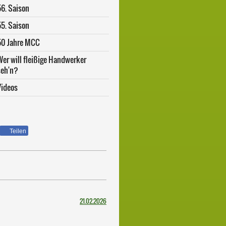
56. Saison
55. Saison
50 Jahre MCC
Wer will fleißige Handwerker
seh'n?
Videos
Teilen
21.02
.2026